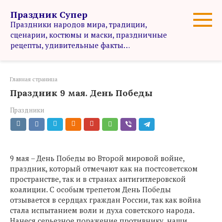
Перейти
Праздник Супер
к
Праздники народов мира, традиции,
контенту
сценарии, костюмы и маски, праздничные
рецепты, удивительные факты…
Главная страница
Праздник 9 мая. День Победы
Праздники
9 мая – День Победы во Второй мировой войне,
праздник, который отмечают как на постсоветском
пространстве, так и в странах антигитлеровской
коалиции. С особым трепетом День Победы
отзывается в сердцах граждан России, так как война
стала испытанием воли и духа советского народа.
Нанеся серьезное поражение противнику, наши