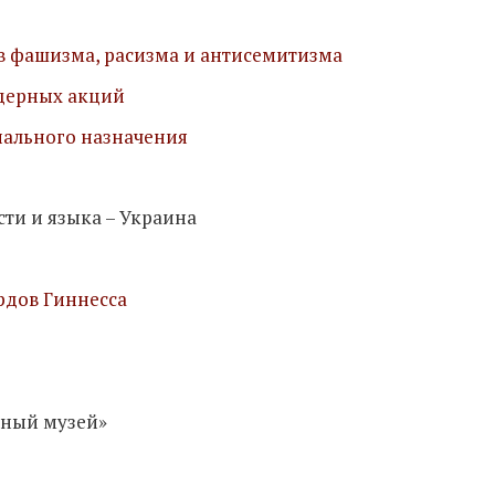
 фашизма, расизма и антисемитизма
дерных акций
иального назначения
ти и языка – Украина
рдов Гиннесса
нный музей»