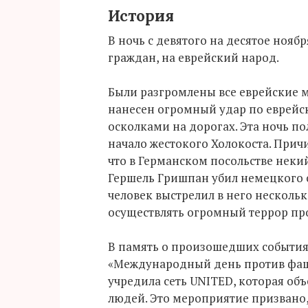
История
В ночь с девятого на десятое ноя
граждан, на еврейский народ.
Были разгромлены все еврейские ма
нанесен огромный удар по еврейск
осколками на дорогах. Эта ночь п
начало жестокого Холокоста. Причи
что в Германском посольстве нек
Гершель Гришпан убил немецкого 
человек выстрелил в него нескольк
осуществлять огромный террор про
В память о произошедших событи
«Международный день против фаши
учредила сеть UNITED, которая об
людей. Это мероприятие призвано