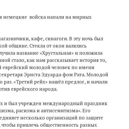
бря немецкие войска напали на мирных
газинчики, кафе, синагоги. В эту ночь был
ой общине. Стекла от окон валялись
олучила название «Хрустальная» и положила
ной стало, как нам рассказывает история то,
ий еврейский молодой человек по имени
секретаря Эрнста Эдуарда фом Рата. Молодой
о раз. «Третий рейх» нашёл предлог, и начали
тив еврейского народа.
ях и был учрежден международный праздник
зма, расизма и антисемитизма». Его
ъединяет несколько организаций по защите
, чтобы привлечь общественность разных