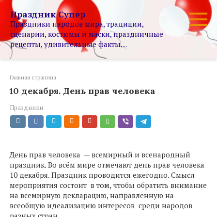
Перейти
Праздник Супер
к
Праздники народов мира, традиции,
контенту
сценарии, костюмы и маски, праздничные
рецепты, удивительные факты…
Главная страница
10 декабря. День прав человека
Праздники
День прав человека — всемирный и всенародный
праздник. Во всём мире отмечают день прав человека
10 декабря. Праздник проводится ежегодно. Смысл
мероприятия состоит в том, чтобы обратить внимание
на всемирную декларацию, направленную на
всеобщую идеализацию интересов среди народов
разных стран.